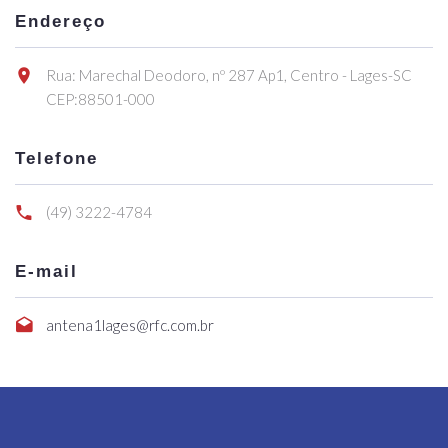
Endereço
Rua: Marechal Deodoro, nº 287 Ap1, Centro - Lages-SC
CEP:88501-000
Telefone
(49) 3222-4784
E-mail
antena1lages@rfc.com.br